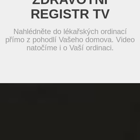
REGISTR TV
Nahlédněte do lékařských ordinací
přímo z pohodlí Vašeho domova. Video
natočíme i o Vaší ordinaci.