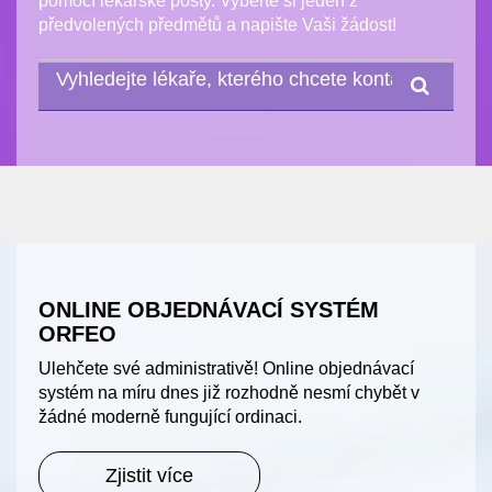
pomocí lékařské pošty. Vyberte si jeden z
předvolených předmětů a napište Vaši žádost!
ONLINE OBJEDNÁVACÍ SYSTÉM
ORFEO
Ulehčete své administrativě! Online objednávací
systém na míru dnes již rozhodně nesmí chybět v
žádné moderně fungující ordinaci.
Zjistit více