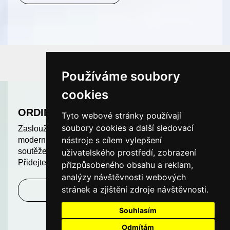
Používáme soubory
cookies
ORDINACE ROKU
Tyto webové stránky používají
soubory cookies a další sledovací
Zasloužíte si uznání. Odměňujeme nejlepší a
nástroje s cílem vylepšení
moderní ordinace v České republice. Další ročník
soutěže ORDINACE ROKU je v plném proudu.
uživatelského prostředí, zobrazení
Přidejte se k nám a soutěžte o hodnotné ceny!
přizpůsobeného obsahu a reklam,
analýzy návštěvnosti webových
stránek a zjištění zdroje návštěvnosti.
Zjistit více
Souhlasím
Odmítám