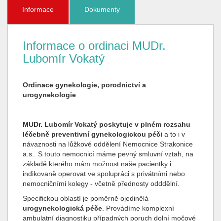
Informace
Dokumenty
Informace o ordinaci MUDr.
Lubomír Vokatý
Ordinace gynekologie, porodnictví a
urogynekologie
MUDr. Lubomír Vokatý poskytuje v plném rozsahu
léčebně preventivní gy­neko­lo­gi­ckou péči
a to i v
návaznosti na lůžkové oddělení Nemocnice Strakonice
a.s.. S touto nemocnicí máme pevný smluvní vztah, na
základě kterého mám možnost naše pacientky i
indikovaně operovat ve spolupráci s privátními nebo
nemocničními kolegy - včetně přednosty odddělní.
Specifickou oblastí je poměrně ojedinělá
urogynekologická péče
. Provádíme komplexní
ambulatní diagnostiku případných poruch dolní močové