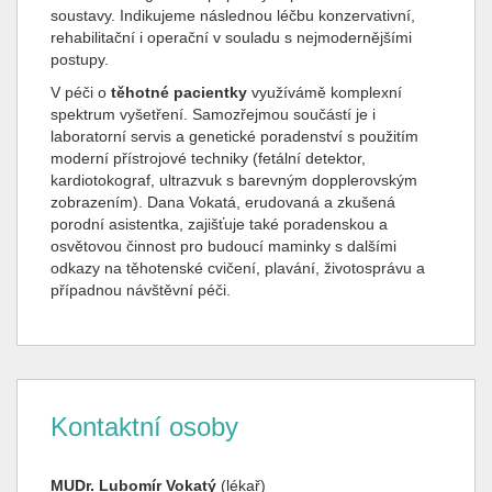
soustavy. Indikujeme následnou léčbu konzervativní,
rehabilitační i operační v souladu s nejmodernějšími
postupy.
V péči o
těhotné pacientky
využívámě komplexní
spektrum vyšetření. Samozřejmou součástí je i
laboratorní servis a genetické po­ra­den­ství s použitím
moderní přístrojové techniky (fetální detektor,
kardiotokograf, ultrazvuk s barevným dopplerovským
zo­bra­ze­ním). Dana Vokatá, erudovaná a zkušená
porodní asistentka, zajišťuje také poradenskou a
osvětovou činnost pro budoucí maminky s dalšími
odkazy na těhotenské cvičení, plavání, životosprávu a
případnou návštěvní péči.
Kontaktní osoby
MUDr. Lubomír Vokatý
(lékař)