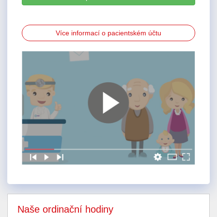
Více informací o pacientském účtu
Naše ordinační hodiny